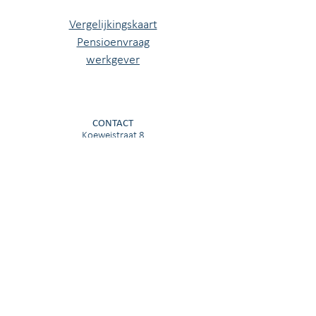
Vergelijkingskaart
Pensioenvraag
werkgever
CONTACT
Koeweistraat 8
4181 CD Waardenburg
Postbus 11
4180 BA Waardenburg
Gindrapassage 5
5531 CP Bladel
Agrarisch:
info@quintesfinagri.nl
030-691 22 18
Hippisch:
hippisch@quintesfinagri.nl
030-691 22 18